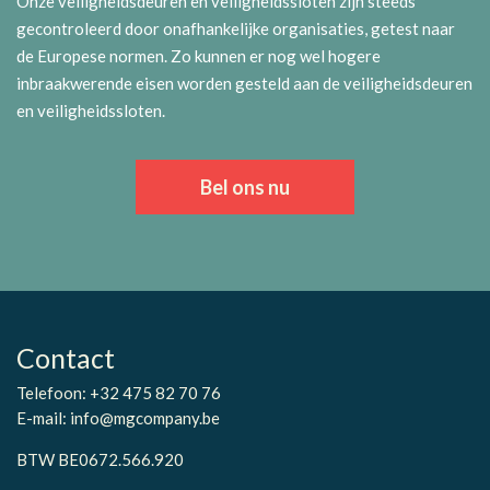
Onze veiligheidsdeuren en veiligheidssloten zijn steeds
gecontroleerd door onafhankelijke organisaties, getest naar
de Europese normen. Zo kunnen er nog wel hogere
inbraakwerende eisen worden gesteld aan de veiligheidsdeuren
en veiligheidssloten.
Bel ons nu
Contact
Telefoon:
+32 475 82 70 76
E-mail:
info@mgcompany.be
BTW BE0672.566.920